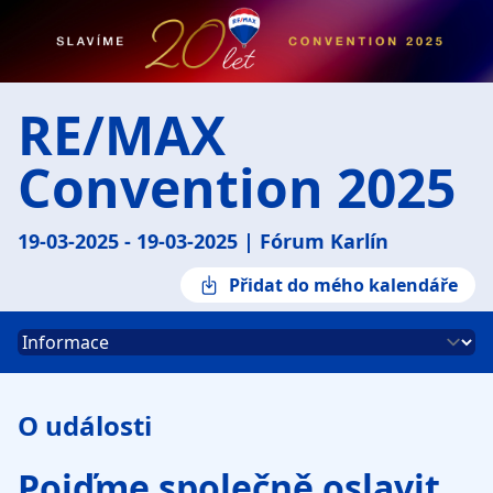
RE/MAX
Convention 2025
19-03-2025 - 19-03-2025
|
Fórum Karlín
Přidat do mého kalendáře
Select a tab
O události
Pojďme společně oslavit